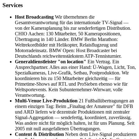
Services
Host Broadcasting
Wir übernehmen die
Gesamtverantwortung für das internationale TV-Signal —
von der Kameraplanung bis zur senderfertigen Distribution.
CHIO Aachen: 130 Mitarbeiter, 50 Kamerapositionen,
Übertragung in 140 Länder. BMW Berlin Marathon:
Weltrekordbilder mit Helikopter, Relaisflugzeug und
Motorradeinsatz. BMW Open: Host Broadcaster bei
Deutschlands reichweitenstärkstem ATP-Tennisturnier.
Generaldienstleister "on location"
Ein Vertrag. Ein
Ansprechpartner. Alles aus einer Hand: Ü-Wagen, Licht, Ton,
Spezialkameras, Live-Grafik, Setbau, Postproduktion. Wir
koordinieren bis zu 150 Mitarbeiter gleichzeitig — für
Primetime-Shows auf RTL und ProSieben ebenso wie für
Weltsportevents. Kein Subunternehmer-Wirrwarr, volle
Verantwortung.
Multi-Venue Live-Produktion
21 Fußballübertragungen an
einem einzigen Tag: Beim „Finaltag der Amateure" für DFB
und ARD liefern wir dezentrale Produktionen mit zentraler
Signal-Aggregation — sendefertig, koordiniert, zuverlässig.
Was andere nicht für möglich halten, ist für uns Planung. Seit
2005 mit null ausgefallenen Übertragungen.
Content & Distribution
Neben dem Live-Signal produzieren