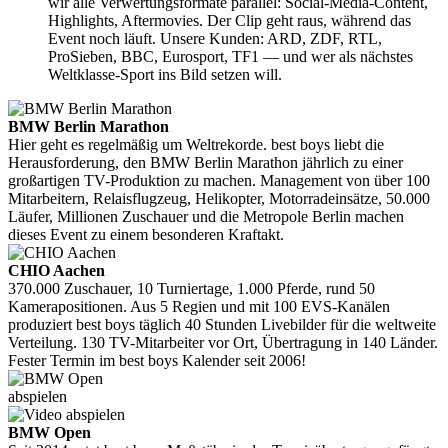
wir alle Verwertungsformate parallel: Social-Media-Content,
Highlights, Aftermovies. Der Clip geht raus, während das
Event noch läuft. Unsere Kunden: ARD, ZDF, RTL,
ProSieben, BBC, Eurosport, TF1 — und wer als nächstes
Weltklasse-Sport ins Bild setzen will.
BMW Berlin Marathon
Hier geht es regelmäßig um Weltrekorde. best boys liebt die
Herausforderung, den BMW Berlin Marathon jährlich zu einer
großartigen TV-Produktion zu machen. Management von über 100
Mitarbeitern, Relaisflugzeug, Helikopter, Motorradeinsätze, 50.000
Läufer, Millionen Zuschauer und die Metropole Berlin machen
dieses Event zu einem besonderen Kraftakt.
CHIO Aachen
370.000 Zuschauer, 10 Turniertage, 1.000 Pferde, rund 50
Kamerapositionen. Aus 5 Regien und mit 100 EVS-Kanälen
produziert best boys täglich 40 Stunden Livebilder für die weltweite
Verteilung. 130 TV-Mitarbeiter vor Ort, Übertragung in 140 Länder.
Fester Termin im best boys Kalender seit 2006!
abspielen
BMW Open