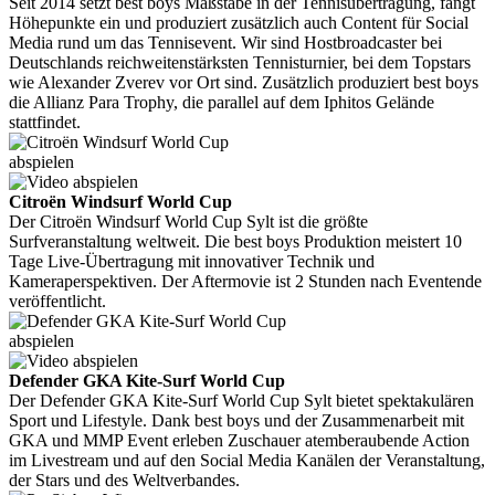
Seit 2014 setzt best boys Maßstäbe in der Tennisübertragung, fängt
Höhepunkte ein und produziert zusätzlich auch Content für Social
Media rund um das Tennisevent. Wir sind Hostbroadcaster bei
Deutschlands reichweitenstärksten Tennisturnier, bei dem Topstars
wie Alexander Zverev vor Ort sind. Zusätzlich produziert best boys
die Allianz Para Trophy, die parallel auf dem Iphitos Gelände
stattfindet.
abspielen
Citroën Windsurf World Cup
Der Citroën Windsurf World Cup Sylt ist die größte
Surfveranstaltung weltweit. Die best boys Produktion meistert 10
Tage Live-Übertragung mit innovativer Technik und
Kameraperspektiven. Der Aftermovie ist 2 Stunden nach Eventende
veröffentlicht.
abspielen
Defender GKA Kite-Surf World Cup
Der Defender GKA Kite-Surf World Cup Sylt bietet spektakulären
Sport und Lifestyle. Dank best boys und der Zusammenarbeit mit
GKA und MMP Event erleben Zuschauer atemberaubende Action
im Livestream und auf den Social Media Kanälen der Veranstaltung,
der Stars und des Weltverbandes.